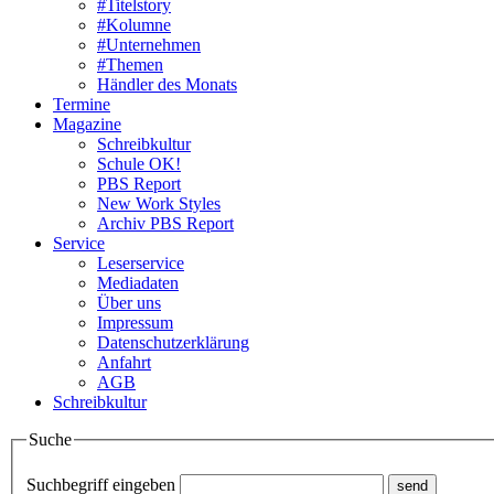
#Titelstory
#Kolumne
#Unternehmen
#Themen
Händler des Monats
Termine
Magazine
Schreibkultur
Schule OK!
PBS Report
New Work Styles
Archiv PBS Report
Service
Leserservice
Mediadaten
Über uns
Impressum
Datenschutzerklärung
Anfahrt
AGB
Schreibkultur
Suche
Suchbegriff eingeben