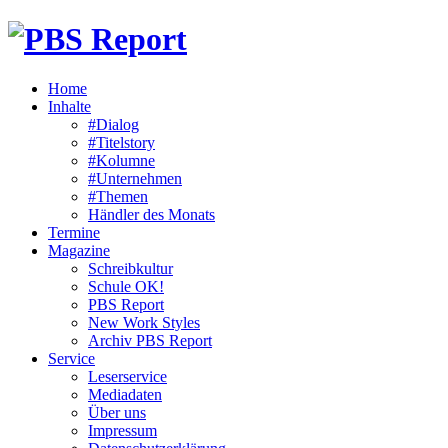
Home
Inhalte
#Dialog
#Titelstory
#Kolumne
#Unternehmen
#Themen
Händler des Monats
Termine
Magazine
Schreibkultur
Schule OK!
PBS Report
New Work Styles
Archiv PBS Report
Service
Leserservice
Mediadaten
Über uns
Impressum