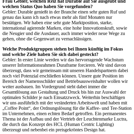
Frau Gebler, welchen Reiz hat Durable auf Sie ausgeübt und
welchen Status Quo haben Sie vorgefunden?
Gebler: Durable genießt in der Branche einen sehr guten Ruf und
genau das kann ich nach etwas mehr als fünf Monaten nur
bestätigen. Wir haben eine sehr gute Marktposition, starke,
international agierende Marken, eine hohe Innovationskraft, sowie
die Neugier und die Ausdauer, auch immer wieder neue Wege zu
gehen, ohne die Gegenwart zu vernachlässigen.
Welche Produktgruppen stehen bei Ihnen künftig im Fokus
und welche Ziele haben Sie sich dabei gesteckt?
Gebler: In erster Linie werden wir das hervorragende Wachstum
unserer Informationsrahmen Duraframe forcieren. Wir sind davon
überzeugt, dass wir gemeinsam mit unseren Handelspartnern dabei
noch viel Potenzial erschließen können. Unsere gute Position im
Bereich der Namensschilder und Betriebsausweishalter wollen wir
weiter ausbauen. Im Vordergrund steht dabei immer die
Gesamtlösung aus Gestaltung und Druck bis hin zur Auswahl der
optimalen Schilder je nach Einsatzzweck. Weiterhin beschäftigen
wir uns ausführlich mit der veränderten Arbeitswelt und haben mit
„Coffee Point“, der Ordnungslösung für die Kaffee- und Tee-Station
im Unternehmen, einen echten Bedarf getroffen. Ein permanentes
Thema ist der Aufbau und der Vertrieb der Leuchtenmarke Luctra,
die durch das Konzept des
HCL
(Human Centric Lighting)
überzeugt und nebenbei ein preisgekröntes Design hat.