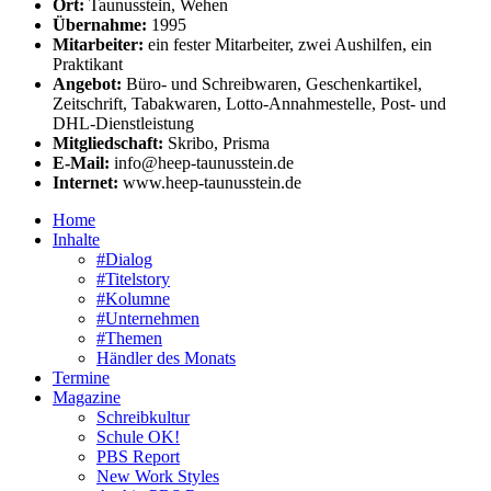
Ort:
Taunusstein, Wehen
Übernahme:
1995
Mitarbeiter:
ein fester Mitarbeiter, zwei Aushilfen, ein
Praktikant
Angebot:
Büro- und Schreibwaren, Geschenkartikel,
Zeitschrift, Tabakwaren, Lotto-Annahmestelle, Post- und
DHL
-Dienstleistung
Mitgliedschaft:
Skribo, Prisma
E-Mail:
info@heep-taunusstein.de
Internet:
www.heep-taunusstein.de
Home
Inhalte
#Dialog
#Titelstory
#Kolumne
#Unternehmen
#Themen
Händler des Monats
Termine
Magazine
Schreibkultur
Schule OK!
PBS Report
New Work Styles