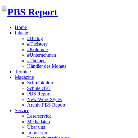
Home
Inhalte
#Dialog
#Titelstory
#Kolumne
#Unternehmen
#Themen
Händler des Monats
Termine
Magazine
Schreibkultur
Schule OK!
PBS Report
New Work Styles
Archiv PBS Report
Service
Leserservice
Mediadaten
Über uns
Impressum