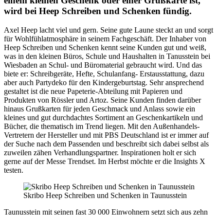
einem kleinen Geschenk oder einer Grußkarte ist,
wird bei Heep Schreiben und Schenken fündig.
Axel Heep lacht viel und gern. Seine gute Laune steckt an und sorgt
für Wohlfühlatmosphäre in seinem Fachgeschäft. Der Inhaber von
Heep Schreiben und Schenken kennt seine Kunden gut und weiß,
was in den kleinen Büros, Schule und Haushalten in Tanusstein bei
Wiesbaden an Schul- und Büromaterial gebraucht wird. Und das
biete er: Schreibgeräte, Hefte, Schulanfang- Erstausstattung, dazu
aber auch Partydeko für den Kindergeburtstag. Sehr ansprechend
gestaltet ist die neue Papeterie-Abteilung mit Papieren und
Produkten von Rössler und Artoz. Seine Kunden finden darüber
hinaus Grußkarten für jeden Geschmack und Anlass sowie ein
kleines und gut durchdachtes Sortiment an Geschenkartikeln und
Bücher, die thematisch im Trend liegen. Mit den Außenhandels-
Vertretern der Hersteller und mit
PBS
Deutschland ist er immer auf
der Suche nach dem Passenden und beschreibt sich dabei selbst als
zuweilen zähen Verhandlungspartner. Inspirationen holt er sich
gerne auf der Messe Trendset. Im Herbst möchte er die Insights X
testen.
Skribo Heep Schreiben und Schenken in Taunusstein
Taunusstein mit seinen fast 30 000 Einwohnern setzt sich aus zehn