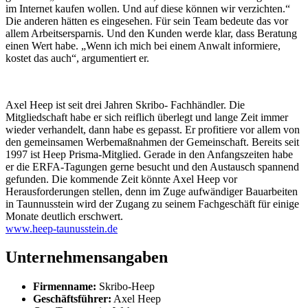
im Internet kaufen wollen. Und auf diese können wir verzichten.“
Die anderen hätten es eingesehen. Für sein Team bedeute das vor
allem Arbeitsersparnis. Und den Kunden werde klar, dass Beratung
einen Wert habe. „Wenn ich mich bei einem Anwalt informiere,
kostet das auch“, argumentiert er.
Axel Heep ist seit drei Jahren Skribo- Fachhändler. Die
Mitgliedschaft habe er sich reiflich überlegt und lange Zeit immer
wieder verhandelt, dann habe es gepasst. Er profitiere vor allem von
den gemeinsamen Werbemaßnahmen der Gemeinschaft. Bereits seit
1997 ist Heep Prisma-Mitglied. Gerade in den Anfangszeiten habe
er die
ERFA
-Tagungen gerne besucht und den Austausch spannend
gefunden. Die kommende Zeit könnte Axel Heep vor
Herausforderungen stellen, denn im Zuge aufwändiger Bauarbeiten
in Taunnusstein wird der Zugang zu seinem Fachgeschäft für einige
Monate deutlich erschwert.
www.heep-taunusstein.de
Unternehmensangaben
Firmenname:
Skribo-Heep
Geschäftsführer:
Axel Heep