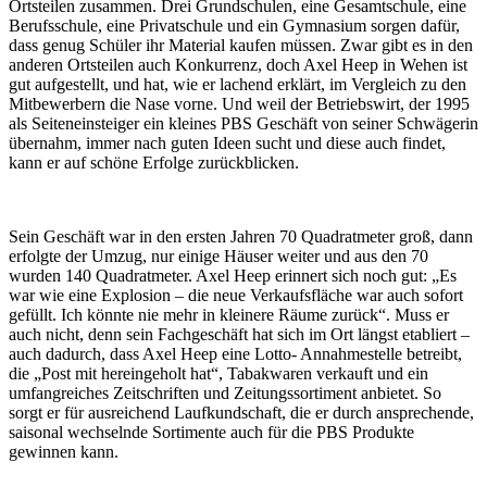
Ortsteilen zusammen. Drei Grundschulen, eine Gesamtschule, eine
Berufsschule, eine Privatschule und ein Gymnasium sorgen dafür,
dass genug Schüler ihr Material kaufen müssen. Zwar gibt es in den
anderen Ortsteilen auch Konkurrenz, doch Axel Heep in Wehen ist
gut aufgestellt, und hat, wie er lachend erklärt, im Vergleich zu den
Mitbewerbern die Nase vorne. Und weil der Betriebswirt, der 1995
als Seiteneinsteiger ein kleines
PBS
Geschäft von seiner Schwägerin
übernahm, immer nach guten Ideen sucht und diese auch findet,
kann er auf schöne Erfolge zurückblicken.
Sein Geschäft war in den ersten Jahren 70 Quadratmeter groß, dann
erfolgte der Umzug, nur einige Häuser weiter und aus den 70
wurden 140 Quadratmeter. Axel Heep erinnert sich noch gut: „Es
war wie eine Explosion – die neue Verkaufsfläche war auch sofort
gefüllt. Ich könnte nie mehr in kleinere Räume zurück“. Muss er
auch nicht, denn sein Fachgeschäft hat sich im Ort längst etabliert –
auch dadurch, dass Axel Heep eine Lotto- Annahmestelle betreibt,
die „Post mit hereingeholt hat“, Tabakwaren verkauft und ein
umfangreiches Zeitschriften und Zeitungssortiment anbietet. So
sorgt er für ausreichend Laufkundschaft, die er durch ansprechende,
saisonal wechselnde Sortimente auch für die
PBS
Produkte
gewinnen kann.