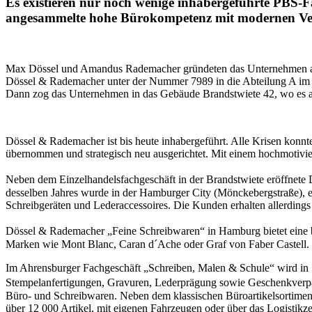
Es existieren nur noch wenige inhabergeführte PBS-
angesammelte hohe Bürokompetenz mit modernen Vert
Max Dössel und Amandus Rademacher gründeten das Unternehmen am 1
Dössel & Rademacher unter der Nummer 7989 in die Abteilung A im H
Dann zog das Unternehmen in das Gebäude Brandstwiete 42, wo es au
Dössel & Rademacher ist bis heute inhabergeführt. Alle Krisen konn
übernommen und strategisch neu ausgerichtet. Mit einem hochmotivie
Neben dem Einzelhandelsfachgeschäft in der Brandstwiete eröffnet
desselben Jahres wurde in der Hamburger City (Mönckebergstraße), ei
Schreibgeräten und Lederaccessoires. Die Kunden erhalten allerdings
Dössel & Rademacher „Feine Schreibwaren“ in Hamburg bietet eine b
Marken wie Mont Blanc, Caran d´Ache oder Graf von Faber Castell. 
Im Ahrensburger Fachgeschäft „Schreiben, Malen & Schule“ wird in 
Stempelanfertigungen, Gravuren, Lederprägung sowie Geschenkverpac
Büro- und Schreibwaren. Neben dem klassischen Büroartikelsortimen
über 12 000 Artikel, mit eigenen Fahrzeugen oder über das Logistikze