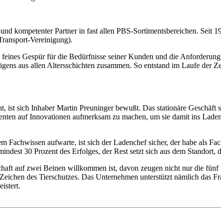
 und kompetenter Partner in fast allen
PBS
-Sortimentsbereichen. Seit 1
 Transport-Vereinigung).
feines Gespür für die Bedürfnisse seiner Kunden und die Anforderung d
rigens aus allen Altersschichten zusammen. So entstand im Laufe der 
ht, ist sich Inhaber Martin Preuninger bewußt. Das stationäre Geschäft
ten auf Innovationen aufmerksam zu machen, um sie damit ins Ladenge
Fachwissen aufwarte, ist sich der Ladenchef sicher, der habe als Fach
mindest 30 Prozent des Erfolges, der Rest setzt sich aus dem Standor
haft auf zwei Beinen willkommen ist, davon zeugen nicht nur die fün
eichen des Tierschutzes. Das Unternehmen unterstützt nämlich das Fra
istert.