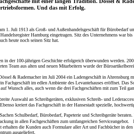
Fachgeschäfte mit einer langen Tradition. Dössel & R
riebsformen. Und das mit Erfolg.
. Juli 1913 als Groß- und Außenhandelsgeschäft für Bürobedarf und 
andelsregister Hamburg eingetragen. Sitz des Unternehmens war bis 1
ch heute noch seinen Sitz hat.
ten in der 100-jährigen Geschichte erfolgreich überwunden werden. 20
rten Team aus alten und neuen Mitarbeitern wurde der Büroartikelbere
e Dössel & Rademacher im Juli 2004 ein Ladengeschäft in Ahrensbur
n Fachgeschäft im edlen Ambiente des Levantehauses eröffnet. Das Sort
 auf Wunsch alles, auch wenn die drei Fachgeschäften mit zum Teil gan
reite Auswahl an Schreibgeräten, exklusiven Schreib- und Lederacce
Ebenso kreiert das Fachgeschäft in der Hansestadt spezielle, hochwer
Sachen Schulbedarf, Bürobedarf, Papeterie und Schreibgeräte beraten
kung in allen Fachgeschäften zum umfangreichen Serviceangebot. Bra
t erhalten die Kunden auch Formulare aller Art und Fachbücher in den
ntrum ausgeliefert.