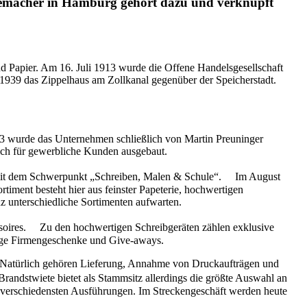
ademacher in Hamburg gehört dazu und verknüpft
Papier. Am 16. Juli 1913 wurde die Offene Handelsgesellschaft
939 das Zippelhaus am Zollkanal gegenüber der Speicherstadt.
03 wurde das Unternehmen schließlich von Martin Preuninger
ich für gewerbliche Kunden ausgebaut.
g mit dem Schwerpunkt „Schreiben, Malen & Schule“. Im August
iment besteht hier aus feinster Papeterie, hochwertigen
z unterschiedliche Sortimenten aufwarten.
ssoires. Zu den hochwertigen Schreibgeräten zählen exklusive
tige Firmengeschenke und Give-aways.
. Natürlich gehören Lieferung, Annahme von Druckaufträgen und
ndstwiete bietet als Stammsitz allerdings die größte Auswahl an
 verschiedensten Ausführungen. Im Streckengeschäft werden heute