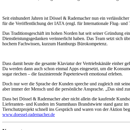
Seit einhundert Jahren ist Dössel & Rademacher nun ein verlässlicher
für die Veröffentlichung der
IATA
(engl. für Internationale Flug- und
Das Traditionsgeschäft im hohen Norden hat seit seiner Gründung ein 
Dienstleistungsgedanken verinnerlicht haben. Das Team setzt sich üb
hochem Fachwissen, kurzum Hamburgs Bürokompetenz.
Dass damit heute die gesamte Klaviatur der Vertriebskänäle einher ge
Da werden dann auch schon einmal Apps eingesetzt, um die Konsumen
sogar riechen – die faszinierende Papeteriewelt emotional erleben.
Doch nur wer die Sprache der Kunden spreche und zugleich mit seinem 
aber immer der Mensch und die persönliche Ansprache. „Das sind zu
Dass bei Dössel & Rademacher aber nicht allein die kaufende Kundsc
Lieferanten- und Kunden im Stammhaus Brandstwiete stand ganz im Z
Tierschutzprojekt schnell ins Gespräch und waren von der Aktion bege
www.doessel-rademacher.de