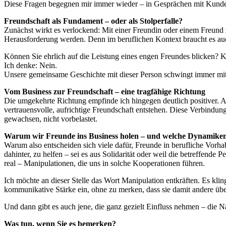
Diese Fragen begegnen mir immer wieder – in Gesprächen mit Kunden,
Freundschaft als Fundament – oder als Stolperfalle?
Zunächst wirkt es verlockend: Mit einer Freundin oder einem Freund 
Herausforderung werden. Denn im beruflichen Kontext braucht es auch
Können Sie ehrlich auf die Leistung eines engen Freundes blicken? K
Ich denke: Nein.
Unsere gemeinsame Geschichte mit dieser Person schwingt immer mit.
Vom Business zur Freundschaft – eine tragfähige Richtung
Die umgekehrte Richtung empfinde ich hingegen deutlich positiver. 
vertrauensvolle, aufrichtige Freundschaft entstehen. Diese Verbindun
gewachsen, nicht vorbelastet.
Warum wir Freunde ins Business holen – und welche Dynamiken
Warum also entscheiden sich viele dafür, Freunde in berufliche Vorha
dahinter, zu helfen – sei es aus Solidarität oder weil die betreffende
real – Manipulationen, die uns in solche Kooperationen führen.
Ich möchte an dieser Stelle das Wort Manipulation entkräften. Es kl
kommunikative Stärke ein, ohne zu merken, dass sie damit andere üb
Und dann gibt es auch jene, die ganz gezielt Einfluss nehmen – die N
Was tun, wenn Sie es bemerken?