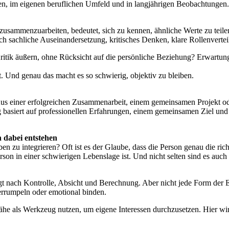
 im eigenen beruflichen Umfeld und in langjährigen Beobachtungen. Un
zusammenzuarbeiten, bedeutet, sich zu kennen, ähnliche Werte zu teile
 sachliche Auseinandersetzung, kritisches Denken, klare Rollenverteil
ritik äußern, ohne Rücksicht auf die persönliche Beziehung? Erwartun
 Und genau das macht es so schwierig, objektiv zu bleiben.
Aus einer erfolgreichen Zusammenarbeit, einem gemeinsamen Projekt od
g basiert auf professionellen Erfahrungen, einem gemeinsamen Ziel und 
 dabei entstehen
ben zu integrieren? Oft ist es der Glaube, dass die Person genau die ri
 Person in einer schwierigen Lebenslage ist. Und nicht selten sind es a
ingt nach Kontrolle, Absicht und Berechnung. Aber nicht jede Form der
errumpeln oder emotional binden.
ähe als Werkzeug nutzen, um eigene Interessen durchzusetzen. Hier wird