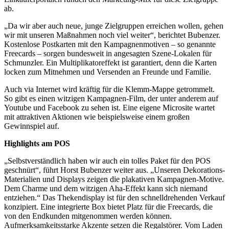
ab.
„Da wir aber auch neue, junge Zielgruppen erreichen wollen, gehen
wir mit unseren Maßnahmen noch viel weiter“, berichtet Bubenzer.
Kostenlose Postkarten mit den Kampagnenmotiven – so genannte
Freecards – sorgen bundesweit in angesagten Szene-Lokalen für
Schmunzler. Ein Multiplikatoreffekt ist garantiert, denn die Karten
locken zum Mitnehmen und Versenden an Freunde und Familie.
Auch via Internet wird kräftig für die Klemm-Mappe getrommelt.
So gibt es einen witzigen Kampagnen-Film, der unter anderem auf
Youtube und Facebook zu sehen ist. Eine eigene Microsite wartet
mit attraktiven Aktionen wie beispielsweise einem großen
Gewinnspiel auf.
Highlights am
POS
„Selbstverständlich haben wir auch ein tolles Paket für den
POS
geschnürt“, führt Horst Bubenzer weiter aus. „Unseren Dekorations-
Materialien und Displays zeigen die plakativen Kampagnen-Motive.
Dem Charme und dem witzigen Aha-Effekt kann sich niemand
entziehen.“ Das Thekendisplay ist für den schnelldrehenden Verkauf
konzipiert. Eine integrierte Box bietet Platz für die Freecards, die
von den Endkunden mitgenommen werden können.
Aufmerksamkeitsstarke Akzente setzen die Regalstörer. Vom Laden