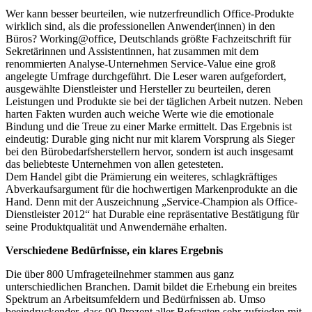
Wer kann besser beurteilen, wie nutzerfreundlich Office-Produkte
wirklich sind, als die professionellen Anwender(innen) in den
Büros? Working@office, Deutschlands größte Fachzeitschrift für
Sekretärinnen und Assistentinnen, hat zusammen mit dem
renommierten Analyse-Unternehmen Service-Value eine groß
angelegte Umfrage durchgeführt. Die Leser waren aufgefordert,
ausgewählte Dienstleister und Hersteller zu beurteilen, deren
Leistungen und Produkte sie bei der täglichen Arbeit nutzen. Neben
harten Fakten wurden auch weiche Werte wie die emotionale
Bindung und die Treue zu einer Marke ermittelt. Das Ergebnis ist
eindeutig: Durable ging nicht nur mit klarem Vorsprung als Sieger
bei den Bürobedarfsherstellern hervor, sondern ist auch insgesamt
das beliebteste Unternehmen von allen getesteten.
Dem Handel gibt die Prämierung ein weiteres, schlagkräftiges
Abverkaufsargument für die hochwertigen Markenprodukte an die
Hand. Denn mit der Auszeichnung „Service-Champion als Office-
Dienstleister 2012“ hat Durable eine repräsentative Bestätigung für
seine Produktqualität und Anwendernähe erhalten.
Verschiedene Bedürfnisse, ein klares Ergebnis
Die über 800 Umfrageteilnehmer stammen aus ganz
unterschiedlichen Branchen. Damit bildet die Erhebung ein breites
Spektrum an Arbeitsumfeldern und Bedürfnissen ab. Umso
beeindruckender, dass 90 Prozent aller Befragten sehr zufrieden mit