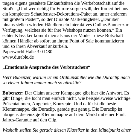
tragen eigens gestaltete Einkaufstüten die Werbebotschaft auf die
Straße. „Und wer richtig für Furore sorgen will, der fordert bei uns
ein komplettes Schaufenster-Dekorations-Paket an, unter anderem
mit großem Poster“, so der Durable Marketingleiter. „Darüber
hinaus stellen wir den Händlern ein interaktives Online-Banner zur
Verfügung, welches sie für ihre Webshops nutzen können.“ Ein
echter Klassiker kommt niemals aus der Mode – diese Botschaft
können Händler ab sofort an ihrem Point of Sale kommunizieren
und so ihren Abverkauf ankurbeln.
Paperworld Halle 3.0 D80
www.durable.de
„Emotionale Ansprache des Verbrauchers“
Herr Bubenzer, warum ist ein Ordnunsmittel wie die Duraclip nach
so vielen Jahren immer noch so attraktiv?
Bubenzer:
Der Claim unserer Kampagne gibt hier die Antwort. Es
gibt Dinge, die locht man einfach nicht, wie beispielsweise wichtige
Präsentationen, Angebote, Konzepte. Und dafür ist die beste
Klemmmappe, die Duraclip, gerade gut genug. Die Duraclip ist
übrigens die einzige Klemmmappe auf dem Markt mit einer Fünf-
Jahres-Garantie auf den Clip.
Weshalb stellen Sie gerade diesen Klassiker in den Mittelpunkt einer