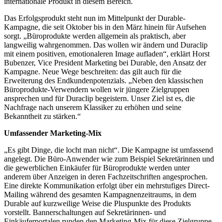
internationale Produkt in diesem Bereich.
Das Erfolgsprodukt steht nun im Mittelpunkt der Durable-
Kampagne, die seit Oktober bis in den März hinein für Aufsehen
sorgt. „Büroprodukte werden allgemein als praktisch, aber
langweilig wahrgenommen. Das wollen wir ändern und Duraclip
mit einem positiven, emotionaleren Image aufladen“, erklärt Horst
Bubenzer, Vice President Marketing bei Durable, den Ansatz der
Kampagne. Neue Wege beschreiten: das gilt auch für die
Erweiterung des Endkundenpotenzials. „Neben den klassischen
Büroprodukte-Verwendern wollen wir jüngere Zielgruppen
ansprechen und für Duraclip begeistern. Unser Ziel ist es, die
Nachfrage nach unserem Klassiker zu erhöhen und seine
Bekanntheit zu stärken.“
Umfassender Marketing-Mix
„Es gibt Dinge, die locht man nicht“. Die Kampagne ist umfassend
angelegt. Die Büro-Anwender wie zum Beispiel Sekretärinnen und
die gewerblichen Einkäufer für Büroprodukte werden unter
anderem über Anzeigen in deren Fachzeitschriften angesprochen.
Eine direkte Kommunikation erfolgt über ein mehrstufiges Direct-
Mailing während des gesamten Kampagnenzeitraums, in dem
Durable auf kurzweilige Weise die Pluspunkte des Produkts
vorstellt. Bannerschaltungen auf Sekretärinnen- und
Einkäuferportalen runden den Marketing-Mix für diese Zielgruppe