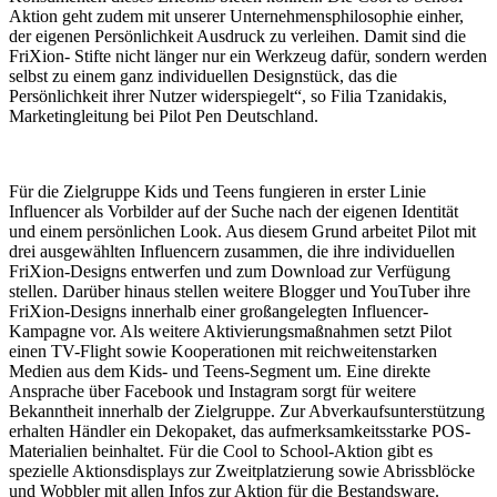
Aktion geht zudem mit unserer Unternehmensphilosophie einher,
der eigenen Persönlichkeit Ausdruck zu verleihen. Damit sind die
FriXion- Stifte nicht länger nur ein Werkzeug dafür, sondern werden
selbst zu einem ganz individuellen Designstück, das die
Persönlichkeit ihrer Nutzer widerspiegelt“, so Filia Tzanidakis,
Marketingleitung bei Pilot Pen Deutschland.
Für die Zielgruppe Kids und Teens fungieren in erster Linie
Influencer als Vorbilder auf der Suche nach der eigenen Identität
und einem persönlichen Look. Aus diesem Grund arbeitet Pilot mit
drei ausgewählten Influencern zusammen, die ihre individuellen
FriXion-Designs entwerfen und zum Download zur Verfügung
stellen. Darüber hinaus stellen weitere Blogger und YouTuber ihre
FriXion-Designs innerhalb einer großangelegten Influencer-
Kampagne vor. Als weitere Aktivierungsmaßnahmen setzt Pilot
einen TV-Flight sowie Kooperationen mit reichweitenstarken
Medien aus dem Kids- und Teens-Segment um. Eine direkte
Ansprache über Facebook und Instagram sorgt für weitere
Bekanntheit innerhalb der Zielgruppe. Zur Abverkaufsunterstützung
erhalten Händler ein Dekopaket, das aufmerksamkeitsstarke
POS
-
Materialien beinhaltet. Für die Cool to School-Aktion gibt es
spezielle Aktionsdisplays zur Zweitplatzierung sowie Abrissblöcke
und Wobbler mit allen Infos zur Aktion für die Bestandsware.