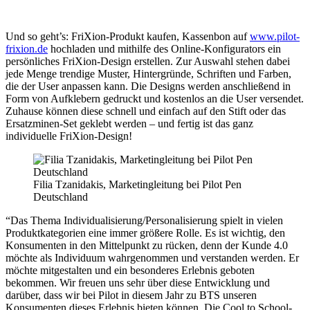
Und so geht’s: FriXion-Produkt kaufen, Kassenbon auf
www.pilot-
frixion.de
hochladen und mithilfe des Online-Konfigurators ein
persönliches FriXion-Design erstellen. Zur Auswahl stehen dabei
jede Menge trendige Muster, Hintergründe, Schriften und Farben,
die der User anpassen kann. Die Designs werden anschließend in
Form von Aufklebern gedruckt und kostenlos an die User versendet.
Zuhause können diese schnell und einfach auf den Stift oder das
Ersatzminen-Set geklebt werden – und fertig ist das ganz
individuelle FriXion-Design!
Filia Tzanidakis, Marketingleitung bei Pilot Pen
Deutschland
“Das Thema Individualisierung/Personalisierung spielt in vielen
Produktkategorien eine immer größere Rolle. Es ist wichtig, den
Konsumenten in den Mittelpunkt zu rücken, denn der Kunde 4.0
möchte als Individuum wahrgenommen und verstanden werden. Er
möchte mitgestalten und ein besonderes Erlebnis geboten
bekommen. Wir freuen uns sehr über diese Entwicklung und
darüber, dass wir bei Pilot in diesem Jahr zu
BTS
unseren
Konsumenten dieses Erlebnis bieten können. Die Cool to School-