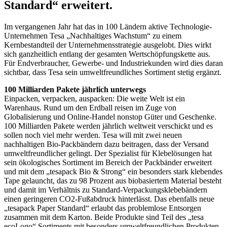
Standard“ erweitert.
Im vergangenen Jahr hat das in 100 Ländern aktive Technologie-
Unternehmen Tesa „Nachhaltiges Wachstum“ zu einem
Kernbestandteil der Unternehmensstrategie ausgelobt. Dies wirkt
sich ganzheitlich entlang der gesamten Wertschöpfungskette aus.
Für Endverbraucher, Gewerbe- und Industriekunden wird dies daran
sichtbar, dass Tesa sein umweltfreundliches Sortiment stetig ergänzt.
100 Milliarden Pakete jährlich unterwegs
Einpacken, verpacken, auspacken: Die weite Welt ist ein
Warenhaus. Rund um den Erdball reisen im Zuge von
Globalisierung und Online-Handel nonstop Güter und Geschenke.
100 Milliarden Pakete werden jährlich weltweit verschickt und es
sollen noch viel mehr werden. Tesa will mit zwei neuen
nachhaltigen Bio-Packbändern dazu beitragen, dass der Versand
umweltfreundlicher gelingt. Der Spezialist für Klebelösungen hat
sein ökologisches Sortiment im Bereich der Packbänder erweitert
und mit dem „tesapack Bio & Strong“ ein besonders stark klebendes
Tape gelauncht, das zu 98 Prozent aus biobasiertem Material besteht
und damit im Verhältnis zu Standard-Verpackungsklebebändern
einen geringeren CO2-Fußabdruck hinterlässt. Das ebenfalls neue
„tesapack Paper Standard“ erlaubt das problemlose Entsorgen
zusammen mit dem Karton. Beide Produkte sind Teil des „tesa
ecoLogo“ Sortiments mit besonders umweltfreundlichen Produkten.