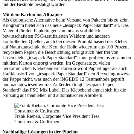
mit der Bestnote bestätigt worden.
Mit dem Karton ins Altpapier
Als ökologische Alternative beim Versand von Paketen bis zu zehn
Kilogramm bietet sich das neue „tesapack Paper Standard“ an. Das
Material für den Papierträger stammt aus vorbildlich
bewirtschafteten
FSC
-zertifizierten Wäldern und anderen
kontrollierten Quellen; auch bei diesem Produkt basiert der Kleber
auf Naturkautschuk, der Kern der Rolle wiederum aus 100 Prozent
recyceltem Papier, die Beschichtung erfolgt auch hier frei von
Lösemitteln. „tesapack Paper Standard“ kann problemlos zusammen
mit dem Karton entsorgt werden. Im Gegensatz zu vielen
herkömmlichen Klebebändern stören sowohl Papierträger als auch
Haftklebstoff von „tesapack Paper Standard“ den Recyclingprozess
der Pappe nicht, was nach der
INGEDE
12 Testmethode geprüft
und nachgewiesen wurde. Außerdem trägt „tesapack Paper
Standard“ das
FSC
Mix Label. Das Klebeband eignet sich für die
Nutzung auf manuellen und automatischen Abrollern.
Frank Riebau, Corporate Vice President Tesa
Consumer & Craftsmen.
Nachhaltige Lösungen in der Pipeline