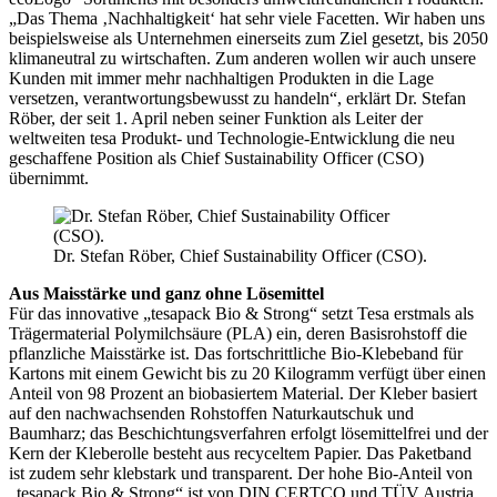
„Das Thema ‚Nachhaltigkeit‘ hat sehr viele Facetten. Wir haben uns
beispielsweise als Unternehmen einerseits zum Ziel gesetzt, bis 2050
klimaneutral zu wirtschaften. Zum anderen wollen wir auch unsere
Kunden mit immer mehr nachhaltigen Produkten in die Lage
versetzen, verantwortungsbewusst zu handeln“, erklärt Dr. Stefan
Röber, der seit 1. April neben seiner Funktion als Leiter der
weltweiten tesa Produkt- und Technologie-Entwicklung die neu
geschaffene Position als Chief Sustainability Officer (
CSO
)
übernimmt.
Dr. Stefan Röber, Chief Sustainability Officer (CSO).
Aus Maisstärke und ganz ohne Lösemittel
Für das innovative „tesapack Bio & Strong“ setzt Tesa erstmals als
Trägermaterial Polymilchsäure (
PLA
) ein, deren Basisrohstoff die
pflanzliche Maisstärke ist. Das fortschrittliche Bio-Klebeband für
Kartons mit einem Gewicht bis zu 20 Kilogramm verfügt über einen
Anteil von 98 Prozent an biobasiertem Material. Der Kleber basiert
auf den nachwachsenden Rohstoffen Naturkautschuk und
Baumharz; das Beschichtungsverfahren erfolgt lösemittelfrei und der
Kern der Kleberolle besteht aus recyceltem Papier. Das Paketband
ist zudem sehr klebstark und transparent. Der hohe Bio-Anteil von
„tesapack Bio & Strong“ ist von
DIN
CERTCO
und
TÜV
Austria