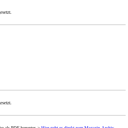
esetzt.
esetzt.
be als
PDF
herunter. >
Hier geht es direkt zum Magazin-Archiv