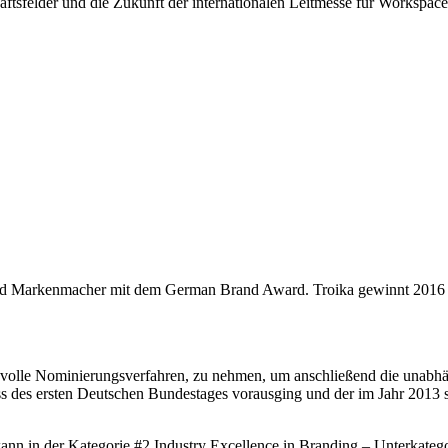
äftsfelder und die Zukunft der internationalen Leitmesse für Workspac
 Markenmacher mit dem German Brand Award. Troika gewinnt 2016 in 
hsvolle Nominierungsverfahren, zu nehmen, um anschließend die unabhä
des ersten Deutschen Bundestages vorausging und der im Jahr 2013 se
wann in der Kategorie #2 Industry Excellence in Branding – Unterkate