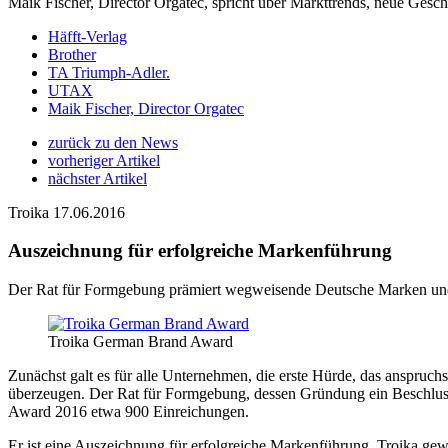
Maik Fischer, Director Orgatec, spricht über Markttrends, neue Gesch
Häfft-Verlag
Brother
TA Triumph-Adler.
UTAX
Maik Fischer, Director Orgatec
zurück zu den News
vorheriger Artikel
nächster Artikel
Troika
17.06.2016
Auszeichnung für erfolgreiche Markenführung
Der Rat für Formgebung prämiert wegweisende Deutsche Marken und
Troika German Brand Award
Zunächst galt es für alle Unternehmen, die erste Hürde, das anspruc
überzeugen. Der Rat für Formgebung, dessen Gründung ein Beschluss 
Award 2016 etwa 900 Einreichungen.
Er ist eine Auszeichnung für erfolgreiche Markenführung. Troika ge