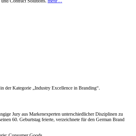
e und Contract Solutions.
mehr…
der Kategorie „Industry Excellence in Branding“.
ngige Jury aus Markenexperten unterschiedlicher Disziplinen zu
inen 60. Geburtstag feierte, verzeichnete für den German Brand
gorie: Consumer Goods.