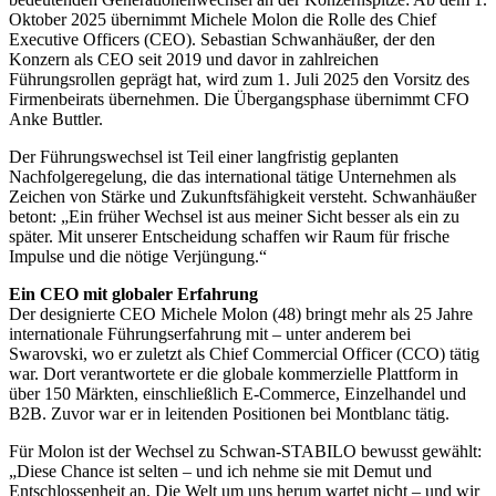
Oktober 2025 übernimmt Michele Molon die Rolle des Chief
Executive Officers (
CEO
). Sebastian Schwanhäußer, der den
Konzern als
CEO
seit 2019 und davor in zahlreichen
Führungsrollen geprägt hat, wird zum 1. Juli 2025 den Vorsitz des
Firmenbeirats übernehmen. Die Übergangsphase übernimmt
CFO
Anke Buttler.
Der Führungswechsel ist Teil einer langfristig geplanten
Nachfolgeregelung, die das international tätige Unternehmen als
Zeichen von Stärke und Zukunftsfähigkeit versteht. Schwanhäußer
betont: „Ein früher Wechsel ist aus meiner Sicht besser als ein zu
später. Mit unserer Entscheidung schaffen wir Raum für frische
Impulse und die nötige Verjüngung.“
Ein
CEO
mit globaler Erfahrung
Der designierte
CEO
Michele Molon (48) bringt mehr als 25 Jahre
internationale Führungserfahrung mit – unter anderem bei
Swarovski, wo er zuletzt als Chief Commercial Officer (
CCO
) tätig
war. Dort verantwortete er die globale kommerzielle Plattform in
über 150 Märkten, einschließlich E-Commerce, Einzelhandel und
B2B. Zuvor war er in leitenden Positionen bei Montblanc tätig.
Für Molon ist der Wechsel zu Schwan-
STABILO
bewusst gewählt:
„Diese Chance ist selten – und ich nehme sie mit Demut und
Entschlossenheit an. Die Welt um uns herum wartet nicht – und wir