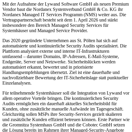
Mit der Aufnahme der Lywand Software GmbH als neuen Premium
Vendor baut die Nordanex Systemverbund GmbH & Co. KG ihr
Nordanex Managed IT Services Programm (
NMS
) weiter aus. Die
Vertragspartnerschaft besteht seit dem 1. April 2026 und stärkt
insbesondere den Bereich Managed Security Services für
Systemhäuser und Managed Service Provider.
Das 2020 gegründete Unternehmen aus St. Pölten hat sich auf
automatisierte und kontinuierliche Security Audits spezialisiert. Die
Plattform analysiert externe und interne IT-Infrastrukturen
umfassend – darunter Domains, IP-Adressen, E-Mail-Systeme,
Endgeräte, Server und Netzwerke. Sicherheitslücken werden
automatisiert erkannt, bewertet und in priorisierte
Handlungsempfehlungen übersetzt. Ziel ist eine dauerhafte und
nachvollziehbare Bewertung der IT-Sicherheitslage statt punktueller
Einzelanalysen.
Für teilnehmende Systemhäuser soll die Integration von Lywand vor
allem operative Vorteile bringen. Die kontinuierlichen Security
Audits ermöglichen ein dauerhaft aktuelles Sicherheitsbild für
Kunden, ohne zusätzliche manuelle Aufwände im Tagesgeschäft.
Gleichzeitig sollen
MSP
s ihre Security-Services gezielt skalieren
und zusätzliche Kunden effizient betreuen können. Erste Partner wie
die Gromnitza Systemhaus GmbH und die Cobotec GmbH setzen
die Lösung bereits im Rahmen ihrer Managed-Security-Angebote