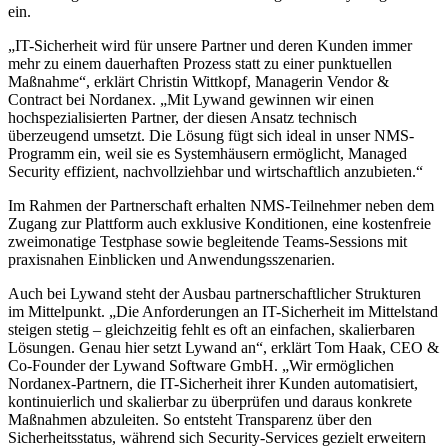
ein.
„IT-Sicherheit wird für unsere Partner und deren Kunden immer
mehr zu einem dauerhaften Prozess statt zu einer punktuellen
Maßnahme“, erklärt Christin Wittkopf, Managerin Vendor &
Contract bei Nordanex. „Mit Lywand gewinnen wir einen
hochspezialisierten Partner, der diesen Ansatz technisch
überzeugend umsetzt. Die Lösung fügt sich ideal in unser
NMS
-
Programm ein, weil sie es Systemhäusern ermöglicht, Managed
Security effizient, nachvollziehbar und wirtschaftlich anzubieten.“
Im Rahmen der Partnerschaft erhalten
NMS
-Teilnehmer neben dem
Zugang zur Plattform auch exklusive Konditionen, eine kostenfreie
zweimonatige Testphase sowie begleitende Teams-Sessions mit
praxisnahen Einblicken und Anwendungsszenarien.
Auch bei Lywand steht der Ausbau partnerschaftlicher Strukturen
im Mittelpunkt. „Die Anforderungen an IT-Sicherheit im Mittelstand
steigen stetig – gleichzeitig fehlt es oft an einfachen, skalierbaren
Lösungen. Genau hier setzt Lywand an“, erklärt Tom Haak,
CEO
&
Co-Founder der Lywand Software GmbH. „Wir ermöglichen
Nordanex-Partnern, die IT-Sicherheit ihrer Kunden automatisiert,
kontinuierlich und skalierbar zu überprüfen und daraus konkrete
Maßnahmen abzuleiten. So entsteht Transparenz über den
Sicherheitsstatus, während sich Security-Services gezielt erweitern