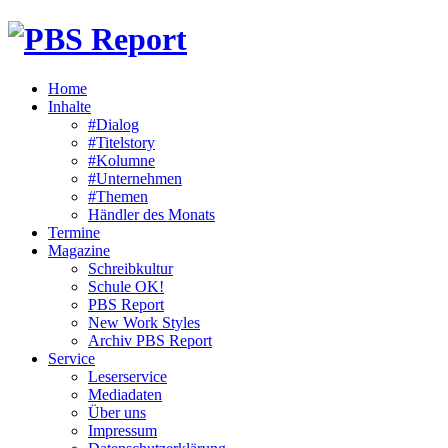
Home
Inhalte
#Dialog
#Titelstory
#Kolumne
#Unternehmen
#Themen
Händler des Monats
Termine
Magazine
Schreibkultur
Schule OK!
PBS Report
New Work Styles
Archiv PBS Report
Service
Leserservice
Mediadaten
Über uns
Impressum