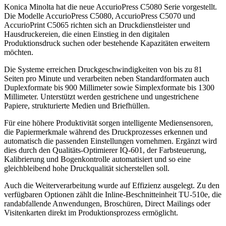
Konica Minolta hat die neue AccurioPress C5080 Serie vorgestellt.
Die Modelle AccurioPress C5080, AccurioPress C5070 und
AccurioPrint C5065 richten sich an Druckdienstleister und
Hausdruckereien, die einen Einstieg in den digitalen
Produktionsdruck suchen oder bestehende Kapazitäten erweitern
möchten.
Die Systeme erreichen Druckgeschwindigkeiten von bis zu 81
Seiten pro Minute und verarbeiten neben Standardformaten auch
Duplexformate bis 900 Millimeter sowie Simplexformate bis 1300
Millimeter. Unterstützt werden gestrichene und ungestrichene
Papiere, strukturierte Medien und Briefhüllen.
Für eine höhere Produktivität sorgen intelligente Mediensensoren,
die Papiermerkmale während des Druckprozesses erkennen und
automatisch die passenden Einstellungen vornehmen. Ergänzt wird
dies durch den Qualitäts-Optimierer IQ-601, der Farbsteuerung,
Kalibrierung und Bogenkontrolle automatisiert und so eine
gleichbleibend hohe Druckqualität sicherstellen soll.
Auch die Weiterverarbeitung wurde auf Effizienz ausgelegt. Zu den
verfügbaren Optionen zählt die Inline-Beschnitteinheit TU-510e, die
randabfallende Anwendungen, Broschüren, Direct Mailings oder
Visitenkarten direkt im Produktionsprozess ermöglicht.