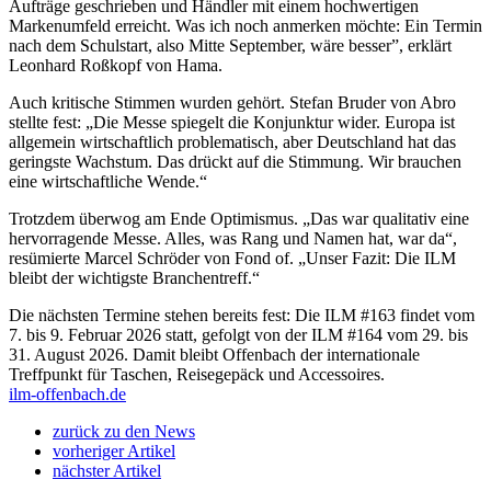
Aufträge geschrieben und Händler mit einem hochwertigen
Markenumfeld erreicht. Was ich noch anmerken möchte: Ein Termin
nach dem Schulstart, also Mitte September, wäre besser”, erklärt
Leonhard Roßkopf von Hama.
Auch kritische Stimmen wurden gehört. Stefan Bruder von Abro
stellte fest: „Die Messe spiegelt die Konjunktur wider. Europa ist
allgemein wirtschaftlich problematisch, aber Deutschland hat das
geringste Wachstum. Das drückt auf die Stimmung. Wir brauchen
eine wirtschaftliche Wende.“
Trotzdem überwog am Ende Optimismus. „Das war qualitativ eine
hervorragende Messe. Alles, was Rang und Namen hat, war da“,
resümierte Marcel Schröder von Fond of. „Unser Fazit: Die
ILM
bleibt der wichtigste Branchentreff.“
Die nächsten Termine stehen bereits fest: Die
ILM
#163 findet vom
7. bis 9. Februar 2026 statt, gefolgt von der
ILM
#164 vom 29. bis
31. August 2026. Damit bleibt Offenbach der internationale
Treffpunkt für Taschen, Reisegepäck und Accessoires.
ilm-offenbach.de
zurück zu den News
vorheriger Artikel
nächster Artikel