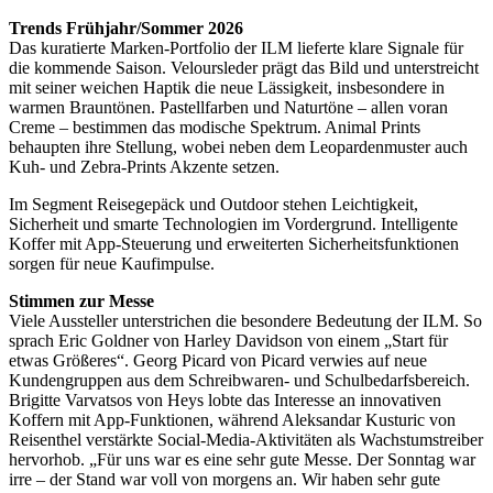
Trends Frühjahr/Sommer 2026
Das kuratierte Marken-Portfolio der
ILM
lieferte klare Signale für
die kommende Saison. Veloursleder prägt das Bild und unterstreicht
mit seiner weichen Haptik die neue Lässigkeit, insbesondere in
warmen Brauntönen. Pastellfarben und Naturtöne – allen voran
Creme – bestimmen das modische Spektrum. Animal Prints
behaupten ihre Stellung, wobei neben dem Leopardenmuster auch
Kuh- und Zebra-Prints Akzente setzen.
Im Segment Reisegepäck und Outdoor stehen Leichtigkeit,
Sicherheit und smarte Technologien im Vordergrund. Intelligente
Koffer mit App-Steuerung und erweiterten Sicherheitsfunktionen
sorgen für neue Kaufimpulse.
Stimmen zur Messe
Viele Aussteller unterstrichen die besondere Bedeutung der
ILM
. So
sprach Eric Goldner von Harley Davidson von einem „Start für
etwas Größeres“. Georg Picard von Picard verwies auf neue
Kundengruppen aus dem Schreibwaren- und Schulbedarfsbereich.
Brigitte Varvatsos von Heys lobte das Interesse an innovativen
Koffern mit App-Funktionen, während Aleksandar Kusturic von
Reisenthel verstärkte Social-Media-Aktivitäten als Wachstumstreiber
hervorhob. „Für uns war es eine sehr gute Messe. Der Sonntag war
irre – der Stand war voll von morgens an. Wir haben sehr gute