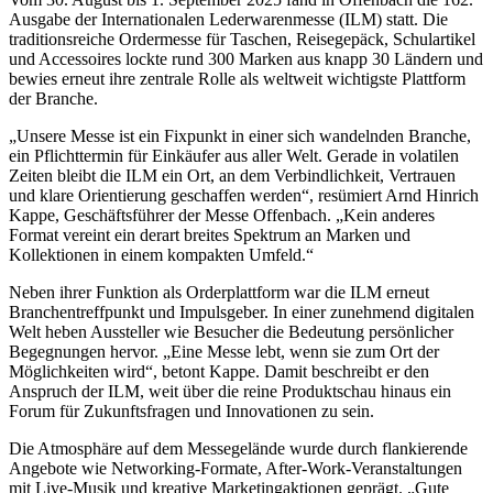
Ausgabe der Internationalen Lederwarenmesse (
ILM
) statt. Die
traditionsreiche Ordermesse für Taschen, Reisegepäck, Schulartikel
und Accessoires lockte rund 300 Marken aus knapp 30 Ländern und
bewies erneut ihre zentrale Rolle als weltweit wichtigste Plattform
der Branche.
„Unsere Messe ist ein Fixpunkt in einer sich wandelnden Branche,
ein Pflichttermin für Einkäufer aus aller Welt. Gerade in volatilen
Zeiten bleibt die
ILM
ein Ort, an dem Verbindlichkeit, Vertrauen
und klare Orientierung geschaffen werden“, resümiert Arnd Hinrich
Kappe, Geschäftsführer der Messe Offenbach. „Kein anderes
Format vereint ein derart breites Spektrum an Marken und
Kollektionen in einem kompakten Umfeld.“
Neben ihrer Funktion als Orderplattform war die
ILM
erneut
Branchentreffpunkt und Impulsgeber. In einer zunehmend digitalen
Welt heben Aussteller wie Besucher die Bedeutung persönlicher
Begegnungen hervor. „Eine Messe lebt, wenn sie zum Ort der
Möglichkeiten wird“, betont Kappe. Damit beschreibt er den
Anspruch der
ILM
, weit über die reine Produktschau hinaus ein
Forum für Zukunftsfragen und Innovationen zu sein.
Die Atmosphäre auf dem Messegelände wurde durch flankierende
Angebote wie Networking-Formate, After-Work-Veranstaltungen
mit Live-Musik und kreative Marketingaktionen geprägt. „Gute