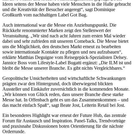
Ideen seitens der Messe haben viele Menschen in die Halle gebracht
und die Kreativität der Besucher angeregt“, sagt Dominique
Großkurth vom nachhaltigen Label Got Bag.
Auch international war die Messe ein Anziehungspunkt. Die
Rückkehr renommierter Marken zeigt den Stellenwert der
Veranstaltung. „Wir sind nach acht Jahren zum ersten Mal wieder
dabei und sehr zufrieden mit unserem Comeback. Die Messe bietet
uns die Möglichkeit, den deutschen Markt erneut zu bearbeiten
sowie internationale Kontakte zu pflegen und neu aufzubauen“,
erklärte Matthias Deguigne vom Reisegepäck-Spezialisten Delsey.
Jannice Boss vom Lifestyle-Label Bugatti ergänzt: „Die
ILM
ist und
bleibt die Messe unserer Branche. Es gibt nichts Vergleichbares.“
Geopolitische Unsicherheiten und wirtschaftliche Schwankungen
prägten zwar den Hintergrund, doch überwiegend blickten
Aussteller und Einkäufer zuversichtlich in die kommenden Monate.
„Wir können von Glück reden, dass unsere Branche diese starke
Messe hat. In Offenbach geht es um das Zusammenkommen – und
das macht einfach Spaß“, sagt Beate Jost, Leiterin Retail bei Jost.
Ein besonderes Highlight war erneut der Future Hub, das zentrale
Forum für Austausch und Inspiration. Panel-Talks, Trendvorträge
und praxisnahe Diskussionen boten Orientierung für die nächste
Orderrunde.